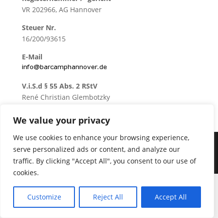
VR 202966, AG Hannover
Steuer Nr.
16/200/93615
E-Mail
V.i.S.d § 55 Abs. 2 RStV
René Christian Glembotzky
Bitte beachten Sie unsere
Hinweise zum
We value your privacy
Datenschutz
.
We use cookies to enhance your browsing experience,
serve personalized ads or content, and analyze our
traffic. By clicking "Accept All", you consent to our use of
Made with ❤ by Barcamp Hannover e.V.
cookies.
Customize
Reject All
Accept All