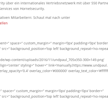
ity über ein internationales Vertriebsnetzwerk mit über 550 Partn
ervices von Hornetsecurity.
ativen Mitarbeitern: Schaut mal nach unter
ellen
gnment=“ space=“ custom_margin=“ margin=’0px‘ padding=’0px‘ border
 src=“ background_position=’top left‘ background_repeat=’no-repea
.de/wp-content/uploads/2016/11/undpaul_705x350-300×149.png‘
ign=’center‘ styling=“ hover=“ link=’manually,https://www.undpaul.
lay_opacity=’0.4′ overlay_color=’#000000′ overlay_text_color=’#ffffff
=“ space=“ custom_margin=“ margin=’0px‘ padding=’0px‘ border=“
 src=“ background_position=’top left‘ background_repeat=’no-repea