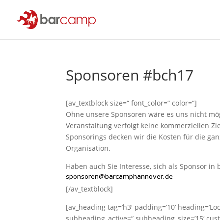
Sponsoren #bch17
[av_textblock size=“ font_color=“ color=“]
Ohne unsere Sponsoren wäre es uns nicht mög
Veranstaltung verfolgt keine kommerziellen Z
Sponsorings decken wir die Kosten für die ga
Organisation.
Haben auch Sie Interesse, sich als Sponsor in 
[/av_textblock]
[av_heading tag=’h3′ padding=’10‘ heading=’Loc
subheading_active=“ subheading_size=’15‘ cus