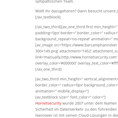
sympathischen Team.
Wollt ihr dazugehören? Dann besucht unsere 
[/av_textblock]
[/av_two_third][av_one_third first min_height=
padding=’0px‘ border=“ border_color=“ radius=’
background_repeat=’no-repeat‘ animation=“ mo
[av_image src=’https://www.barcamphannover.
300×149.png‘ attachment=’1452′ attachment_siz
link=’manually,http://www.hornetsecurity.com‘ 
overlay_color=’#000000′ overlay_text_color=’#ff
[/av_one_third]
[av_two_third min_height=“ vertical_alignment
border_color=“ radius=’0px‘ background_color=“
animation=“ mobile_display=“]
[av_textblock size=“ font_color=“ color=“]
Hornetsecurity
wurde 2007 unter dem Namen an
Sicherheit im Datenverkehr zu den führenden
Hannover ist mit seinen Cloud-Lösungen in den