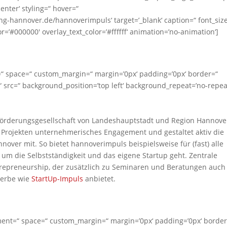
enter‘ styling=“ hover=“
ng-hannover.de/hannoverimpuls‘ target=’_blank‘ caption=“ font_siz
r=’#000000′ overlay_text_color=’#ffffff‘ animation=’no-animation‘]
=“ space=“ custom_margin=“ margin=’0px‘ padding=’0px‘ border=“
 src=“ background_position=’top left‘ background_repeat=’no-repea
örderungsgesellschaft von Landeshauptstadt und Region Hannove
d Projekten unternehmerisches Engagement und gestaltet aktiv die
over mit. So bietet hannoverimpuls beispielsweise für (fast) alle
um die Selbstständigkeit und das eigene Startup geht. Zentrale
trepreneurship, der zusätzlich zu Seminaren und Beratungen auch
erbe wie
StartUp-Impuls
anbietet.
gnment=“ space=“ custom_margin=“ margin=’0px‘ padding=’0px‘ border