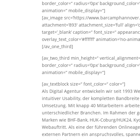
border_color=“ radius=’0px‘ background_color=“
animation=“ mobile_display=“]
[av_image src=’https://www.barcamphannover
attachment=’893′ attachment_size=’full‘ align=’
target=’_blank‘ caption=“ font_size=“ appearanc
overlay_text_color=’#ffffff‘ animation=’no-anim
[/av_one_third]
[av_two_third min_height=“ vertical_alignment
border_color=“ radius=’0px‘ background_color=“
animation=“ mobile_display=“]
[av_textblock size=“ font_color=“ color=“]
Als Digital Agentur entwickeln wir seit 1993 
intuitiver Usability, der kompletten Bandbrei
Umsetzung. Mit knapp 40 Mitarbeitern arbeite
unterschiedlicher Branchen. Im Rahmen der g
Marken wie BHF-Bank, HUK-Coburg/HUK24, Ky
Webauftritt. Als eine der führenden Onlineag
externen Partnern ein anspruchsvolles, span