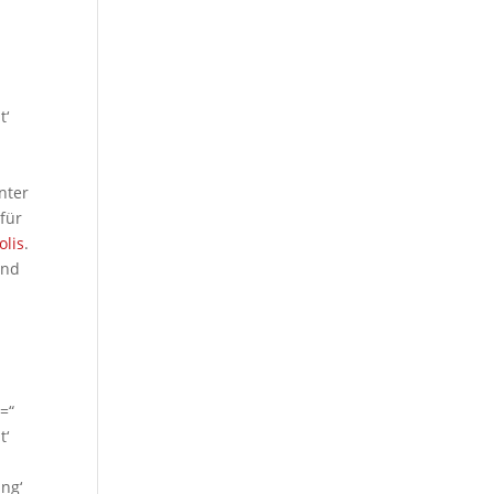
t‘
nter
für
olis
.
Und
=“
t‘
ng‘