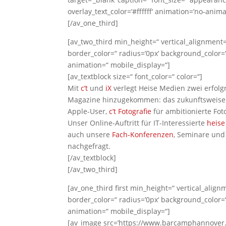
overlay_text_color=’#ffffff‘ animation=’no-anim
[/av_one_third]
[av_two_third min_height=“ vertical_alignment
border_color=“ radius=’0px‘ background_color=“
animation=“ mobile_display=“]
[av_textblock size=“ font_color=“ color=“]
Mit
c’t
und
iX
verlegt Heise Medien zwei erfolgr
Magazine hinzugekommen: das zukunftsweis
Apple-User,
c’t Fotografie
für ambitionierte Fo
Unser Online-Auftritt für IT-Interessierte
heise
auch unsere
Fach-Konferenzen
, Seminare und
nachgefragt.
[/av_textblock]
[/av_two_third]
[av_one_third first min_height=“ vertical_ali
border_color=“ radius=’0px‘ background_color=“
animation=“ mobile_display=“]
[av_image src=’https://www.barcamphannover