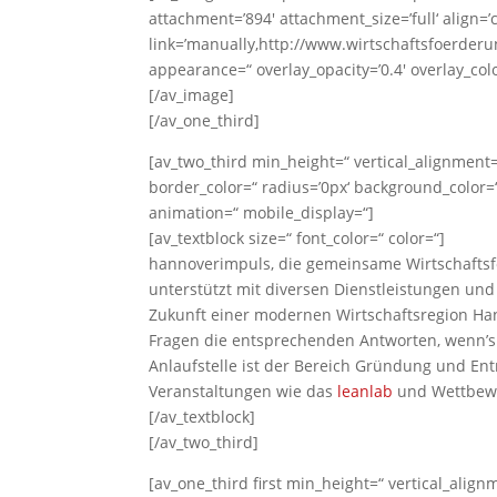
attachment=’894′ attachment_size=’full‘ align=’c
link=’manually,http://www.wirtschaftsfoerderu
appearance=“ overlay_opacity=’0.4′ overlay_colo
[/av_image]
[/av_one_third]
[av_two_third min_height=“ vertical_alignment
border_color=“ radius=’0px‘ background_color=“
animation=“ mobile_display=“]
[av_textblock size=“ font_color=“ color=“]
hannoverimpuls, die gemeinsame Wirtschaftsf
unterstützt mit diversen Dienstleistungen un
Zukunft einer modernen Wirtschaftsregion Hann
Fragen die entsprechenden Antworten, wenn’s 
Anlaufstelle ist der Bereich Gründung und En
Veranstaltungen wie das
leanlab
und Wettbew
[/av_textblock]
[/av_two_third]
[av_one_third first min_height=“ vertical_ali