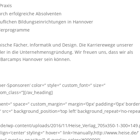
Praxis
urch erfolgreiche Absolventen
ruflichen Bildungseinrichtungen in Hannover
rderprogramme
che Fächer, Informatik und Design. Die Karrierewege unserer
der in die Unternehmensgründung. Wir freuen uns, dass wir als
s Barcamps Hannover sein können.
ber-Sponsoren‘ color=“ style=“ custom_font=“ size=“
tom_class=“][/av_heading]
gnment=“ space=“ custom_margin=“ margin=’0px‘ padding=’0px‘ border
 src=“ background_position=’top left‘ background_repeat=’no-repea
de/wp-content/uploads/2016/11/Heise_Verlag_705x350-1-300×149.
gn=’center‘ styling=“ hover=“ link=’manually,http://www.heise.de/‘
e=“ overlay_opacity=’0.4′ overlay_color=’#000000′