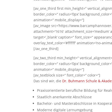
[av_one_third first min_height=“ vertical_ali
border_color=“ radius=’0px‘ background_color=“
animation=“ mobile_display=“]
[av_image src=’https://www.barcamphannove
attachment=’1616′ attachment_size=’medium‘ al
target=’_blank‘ caption=“ font_size=“ appearanc
overlay_text_color=’#ffffff‘ animation=’no-anim
[/av_one_third]
[av_two_third min_height=“ vertical_alignment
border_color=“ radius=’0px‘ background_color=“
animation=“ mobile_display=“]
[av_textblock size=“ font_color=“ color=“]
Das sind wir, die
Dr. Buhmann Schule & Akad
Praxisorientierte berufliche Bildung für Rea
Staatlich anerkannte Abschlüsse
Bachelor- und Masterabschlüsse in Kooperat
Moderne digitale Lernumgebung