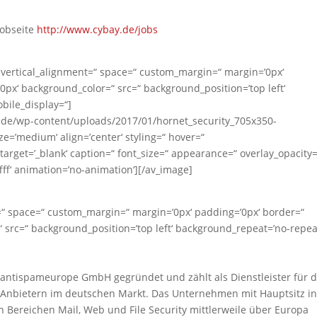
Jobseite
http://www.cybay.de/jobs
“ vertical_alignment=“ space=“ custom_margin=“ margin=’0px‘
0px‘ background_color=“ src=“ background_position=’top left‘
bile_display=“]
de/wp-content/uploads/2017/01/hornet_security_705x350-
e=’medium‘ align=’center‘ styling=“ hover=“
target=’_blank‘ caption=“ font_size=“ appearance=“ overlay_opacity=’
ffff‘ animation=’no-animation‘][/av_image]
=“ space=“ custom_margin=“ margin=’0px‘ padding=’0px‘ border=“
 src=“ background_position=’top left‘ background_repeat=’no-repea
tispameurope GmbH gegründet und zählt als Dienstleister für d
 Anbietern im deutschen Markt. Das Unternehmen mit Hauptsitz i
 Bereichen Mail, Web und File Security mittlerweile über Europa