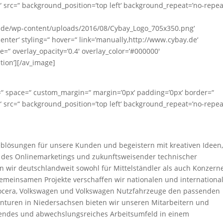
 src=“ background_position=’top left‘ background_repeat=’no-repea
.de/wp-content/uploads/2016/08/Cybay_Logo_705x350.png‘
center‘ styling=“ hover=“ link=’manually,http://www.cybay.de‘
e=“ overlay_opacity=’0.4′ overlay_color=’#000000′
ation‘][/av_image]
=“ space=“ custom_margin=“ margin=’0px‘ padding=’0px‘ border=“
 src=“ background_position=’top left‘ background_repeat=’no-repea
Weblösungen für unsere Kunden und begeistern mit kreativen Ideen
te des Onlinemarketings und zukunftsweisender technischer
n wir deutschlandweit sowohl für Mittelständler als auch Konzern
emeinsamen Projekte verschaffen wir nationalen und internationa
ocera, Volkswagen und Volkswagen Nutzfahrzeuge den passenden
enturen in Niedersachsen bieten wir unseren Mitarbeitern und
nendes und abwechslungsreiches Arbeitsumfeld in einem