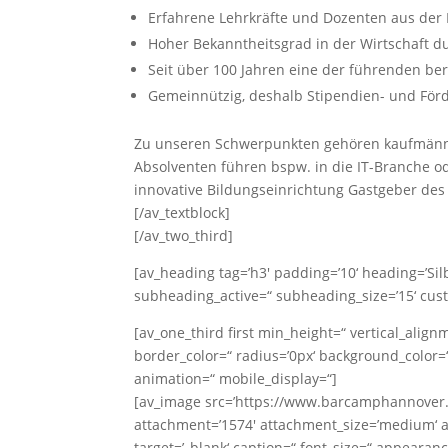
Erfahrene Lehrkräfte und Dozenten aus der 
Hoher Bekanntheitsgrad in der Wirtschaft d
Seit über 100 Jahren eine der führenden be
Gemeinnützig, deshalb Stipendien- und Fö
Zu unseren Schwerpunkten gehören kaufmännis
Absolventen führen bspw. in die IT-Branche o
innovative Bildungseinrichtung Gastgeber de
[/av_textblock]
[/av_two_third]
[av_heading tag=’h3′ padding=’10‘ heading=’Sil
subheading_active=“ subheading_size=’15‘ cus
[av_one_third first min_height=“ vertical_ali
border_color=“ radius=’0px‘ background_color=“
animation=“ mobile_display=“]
[av_image src=’https://www.barcamphannover.
attachment=’1574′ attachment_size=’medium‘ ali
target=’_blank‘ caption=“ font_size=“ appearanc