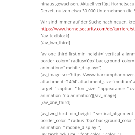
hinaus gewachsen. Aktuell verfügt Hornetsecur
Derzeit nutzen etwa 30.000 Unternehmen die S
Wir sind immer auf der Suche nach neuen, kre
https://www.hornetsecurity.com/de/karriere/st
[/av_textblock]
[/av_two_third]
[av_one_third first min_height=“ vertical_ali
border_color=“ radius=’0px‘ background_color=“
animation=“ mobile_display=“]
[av_image src=’https://www.barcamphannover
attachment=’1494′ attachment_size=’medium‘ al
target=“ caption=“ font_size=“ appearance=“ over
animation=’no-animation‘][/av_image]
[/av_one_third]
[av_two_third min_height=“ vertical_alignment
border_color=“ radius=’0px‘ background_color=“
animation=“ mobile_display=“]
[av_textblock size=“ font_color=“ color=“]