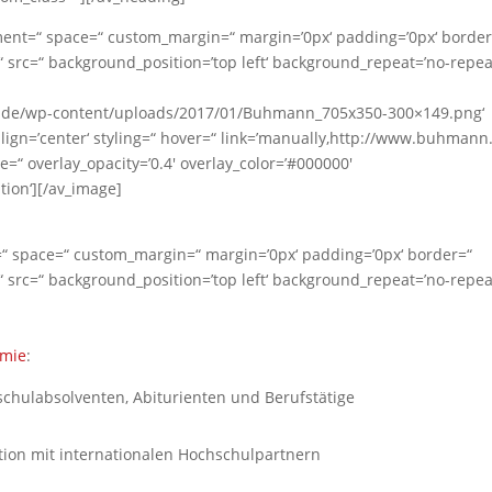
gnment=“ space=“ custom_margin=“ margin=’0px‘ padding=’0px‘ border
 src=“ background_position=’top left‘ background_repeat=’no-repea
r.de/wp-content/uploads/2017/01/Buhmann_705x350-300×149.png‘
ign=’center‘ styling=“ hover=“ link=’manually,http://www.buhmann.
e=“ overlay_opacity=’0.4′ overlay_color=’#000000′
ation‘][/av_image]
=“ space=“ custom_margin=“ margin=’0px‘ padding=’0px‘ border=“
 src=“ background_position=’top left‘ background_repeat=’no-repea
emie
:
lschulabsolventen, Abiturienten und Berufstätige
ion mit internationalen Hochschulpartnern