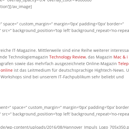
ation‘][/av_image]
=“ space=“ custom_margin=“ margin=’0px‘ padding=’0px‘ border=“
 src=“ background_position=’top left‘ background_repeat=’no-repea
eiche IT-Magazine. Mittlerweile sind eine Reihe weiterer interessa
ende Technologiemagazin
Technology Review
, das Magazin
Mac & i
tografen sowie das mehrfach ausgezeichnete Online-Magazin
Telep
 online
ist das Leitmedium für deutschsprachige Hightech-News. 
 Workshops sind bei unserem IT-Fachpublikum sehr beliebt und
gnment=“ space=“ custom_margin=“ margin=’0px‘ padding=’0px‘ border
 src=“ background_position=’top left‘ background_repeat=’no-repea
.de/wp-content/uploads/2016/08/Hannover_Impuls_Logo_705x350.p